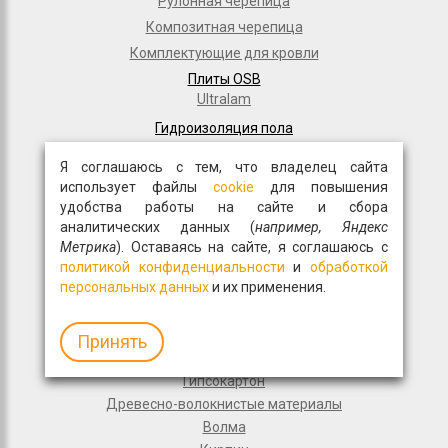
Рулонная черепица
Композитная черепица
Комплектующие для кровли
Плиты OSB
Ultralam
Гидроизоляция пола
Для частного домостроения
Я соглашаюсь с тем, что владелец сайта
Рулонная кровля
использует файлы
cookie
для повышения
Гидроизоляционные материалы
удобства работы на сайте и сбора
Дорожное строительство
аналитических данных (
например, Яндекс
Полимерные мембраны
Метрика
). Оставаясь на сайте, я соглашаюсь с
Мастики и праймеры
политикой конфиденциальности
и
обработкой
персональных данных
и их применения.
Общестрой
Фасадная плитка
Перемычки
Принять
Монтажные пены
Гипсокартон
Древесно-волокнистые материалы
Волма