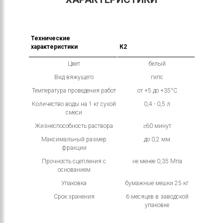
Технические
характеристики
К2
Цвет
белый
Вид вяжущего
гипс
Температура проведения работ
от +5 до +35°С
Количество воды на 1 кг сухой
0,4 - 0,5 л
смеси
Жизнеспособность раствора
≥60 минут
Максимальный размер
до 0,2 мм
фракции
Прочность сцепления с
не менее 0,35 Мпа
основанием
Упаковка
бумажные мешки 25 кг
Срок хранения
6 месяцев в заводской
упаковке