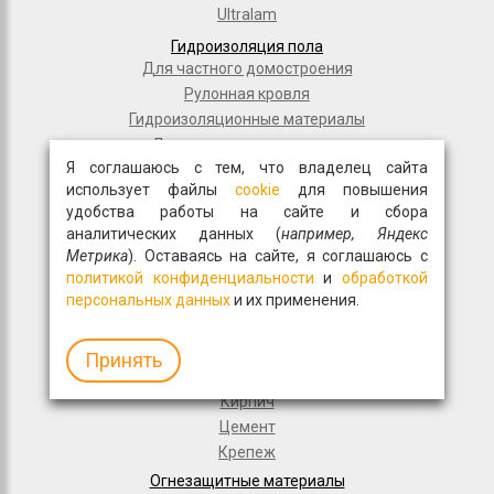
Ultralam
Гидроизоляция пола
Для частного домостроения
Рулонная кровля
Гидроизоляционные материалы
Дорожное строительство
Я соглашаюсь с тем, что владелец сайта
Полимерные мембраны
использует файлы
cookie
для повышения
Мастики и праймеры
удобства работы на сайте и сбора
Общестрой
аналитических данных (
например, Яндекс
Фасадная плитка
Метрика
). Оставаясь на сайте, я соглашаюсь с
Перемычки
политикой конфиденциальности
и
обработкой
Монтажные пены
персональных данных
и их применения.
Гипсокартон
Древесно-волокнистые материалы
Принять
Волма
Кирпич
Цемент
Крепеж
Огнезащитные материалы