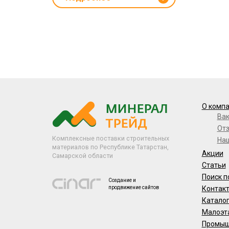
О комп
Ва
От
Комплексные поставки строительных
На
материалов по Республике Татарстан,
Акции
Самарской области
Статьи
Поиск п
Создание и
продвижение сайтов
Контак
Катало
Малоэт
Промыш