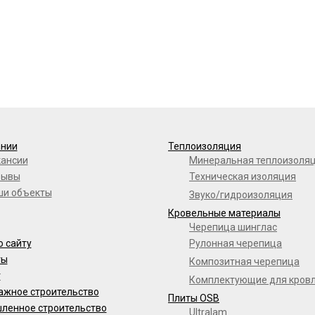
ании
Теплоизоляция
кансии
Минеральная теплоизоля
зывы
Техническая изоляция
ши объекты
Звуко/гидроизоляция
Кровельные материалы
Черепица шинглас
о сайту
Рулонная черепица
ты
Композитная черепица
г
Комплектующие для кров
ажное строительство
Плиты OSB
ленное строительство
Ultralam