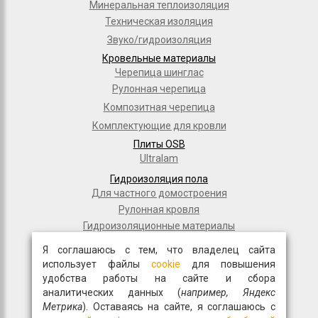
Минеральная теплоизоляция
Техническая изоляция
Звуко/гидроизоляция
Кровельные материалы
Черепица шинглас
Рулонная черепица
Композитная черепица
Комплектующие для кровли
Плиты OSB
Ultralam
Гидроизоляция пола
Для частного домостроения
Рулонная кровля
Гидроизоляционные материалы
Дорожное строительство
Я соглашаюсь с тем, что владелец сайта
Полимерные мембраны
использует файлы
cookie
для повышения
Мастики и праймеры
удобства работы на сайте и сбора
аналитических данных (
например, Яндекс
Общестрой
Метрика
). Оставаясь на сайте, я соглашаюсь с
Фасадная плитка