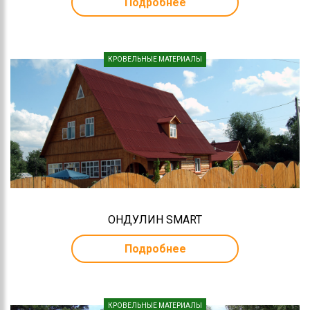
Подробнее
Устойчивость к погодным условиям.
Биостойкость, плесень и грибок не образуются.
Влагонепроницаемость.
Долговечность.
КРОВЕЛЬНЫЕ МАТЕРИАЛЫ
Кровля может быть выполнена в разных цветовых решениях,
которые не потеряют яркости с течением долгого времени. Во
время непогоды не создает никакого шума внутри
помещений.
Черепица Ондулин
Среди доступных разновидностей этой кровли существуют не
только волнистые листы, напоминающие шифер. В продаже
есть и мягкая черепица Ондулин, которая имеет те же
характеристики, что и еврошифер, но отличается большей
привлекательностью и экономичным расходом. Для вашего
ОНДУЛИН SMART
дома вы можете подобрать кровельный материал в зеленом,
сером и терракотовом исполнении. Мы поможем осуществить
Подробнее
выбор, если вы обратитесь к специалистам «Минерал Трейд»
уже сейчас.
КРОВЕЛЬНЫЕ МАТЕРИАЛЫ