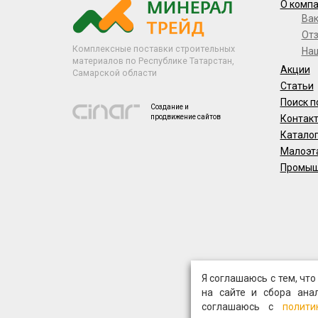
О комп
Ва
От
Комплексные поставки строительных
На
материалов по Республике Татарстан,
Акции
Самарской области
Статьи
Поиск п
Создание и
продвижение сайтов
Контак
Катало
Малоэт
Промыш
Я соглашаюсь с тем, чт
на сайте и сбора ана
соглашаюсь с
полити