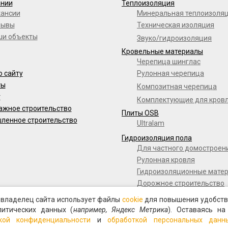
ании
Теплоизоляция
кансии
Минеральная теплоизоля
зывы
Техническая изоляция
ши объекты
Звуко/гидроизоляция
Кровельные материалы
Черепица шинглас
о сайту
Рулонная черепица
ты
Композитная черепица
г
Комплектующие для кров
ажное строительство
Плиты OSB
ленное строительство
Ultralam
Гидроизоляция пола
Для частного домостроен
Рулонная кровля
Гидроизоляционные мате
Дорожное строительство
Полимерные мембраны
о владелец сайта использует файлы
cookie
для повышения удобств
Мастики и праймеры
литических данных (
например, Яндекс Метрика
). Оставаясь на
кой конфиденциальности
и
обработкой персональных данн