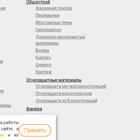
Общестрой
ция
Фасадная плитка
Перемычки
Монтажные пены
Гипсокартон
Древесно-волокнистые
материалы
Волма
Кирпич
ли
Цемент
Крепеж
Огнезащитные материалы
Огнезащита металлоконструкций
ия
Огнезащита воздуховодов
Огнезащита ж/б конструкций
риалы
Фанера
а работы
 сайте, я
Принять
ых
и их