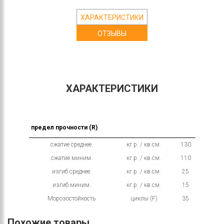
ХАРАКТЕРИСТИКИ
ОТЗЫВЫ
ХАРАКТЕРИСТИКИ
предел прочности (R)
сжатие среднее.
кг.р. / кв.см.
130
сжатие миним.
кг.р. / кв.см.
110
изгиб среднее.
кг.р. / кв.см.
25
изгиб миним.
кг.р. / кв.см.
15
Морозостойкость
циклы (F)
35
Похожие товары