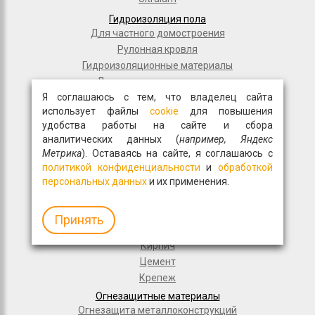
Гидроизоляция пола
Для частного домостроения
Рулонная кровля
Гидроизоляционные материалы
Дорожное строительство
Я соглашаюсь с тем, что владелец сайта
Полимерные мембраны
использует файлы
cookie
для повышения
Мастики и праймеры
удобства работы на сайте и сбора
Общестрой
аналитических данных (
например, Яндекс
Фасадная плитка
Метрика
). Оставаясь на сайте, я соглашаюсь с
Перемычки
политикой конфиденциальности
и
обработкой
Монтажные пены
персональных данных
и их применения.
Гипсокартон
Древесно-волокнистые материалы
Принять
Волма
Кирпич
Цемент
Крепеж
Огнезащитные материалы
Огнезащита металлоконструкций