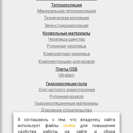
Теплоизоляция
Минеральная теплоизоляция
Техническая изоляция
Звуко/гидроизоляция
Кровельные материалы
Черепица шинглас
Рулонная черепица
Композитная черепица
Комплектующие для кровли
Плиты OSB
Ultralam
Гидроизоляция пола
Для частного домостроения
Рулонная кровля
Гидроизоляционные материалы
Дорожное строительство
Полимерные мембраны
Я соглашаюсь с тем, что владелец сайта
Мастики и праймеры
использует файлы
cookie
для повышения
удобства работы на сайте и сбора
Общестрой