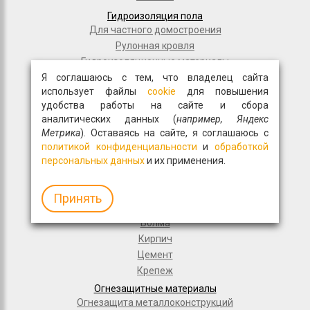
Гидроизоляция пола
Для частного домостроения
Рулонная кровля
Гидроизоляционные материалы
Я соглашаюсь с тем, что владелец сайта
Дорожное строительство
использует файлы
cookie
для повышения
Полимерные мембраны
удобства работы на сайте и сбора
Мастики и праймеры
аналитических данных (
например, Яндекс
Общестрой
Метрика
). Оставаясь на сайте, я соглашаюсь с
Фасадная плитка
политикой конфиденциальности
и
обработкой
Перемычки
персональных данных
и их применения.
Монтажные пены
Гипсокартон
Принять
Древесно-волокнистые материалы
Волма
Кирпич
Цемент
Крепеж
Огнезащитные материалы
Огнезащита металлоконструкций