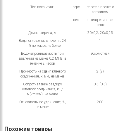
Тип покрытия:
верх
толстая пленка с
логотипом
низ
антиадгезионная
пленка
Длина ширина, м
20х0,2; 20х0,25
Водопоглощение в течение 24
1
ч, % по массе, не более
Водонепроницаемость при
абсолютная
давлении не менее 0,2 МПа, в
течение 2 часов
Прочность на сдвиг клеевого
2 (2)
соединения, кН/м, не менее
Сопротивление раздиру
0,5 (0,5)
клеевого соединения, кН/
м(кгс/см), не менее
Относительное удлинение, %,
200
не менее
Похожие товары