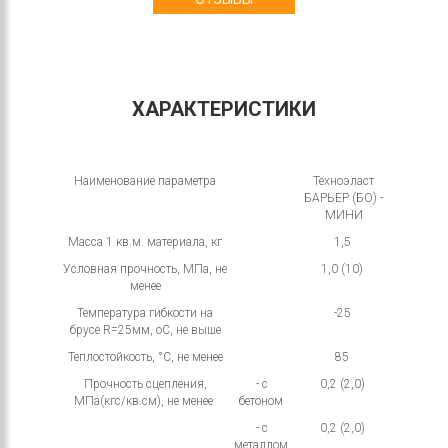
ХАРАКТЕРИСТИКИ
Наименование параметра
Техноэласт
БАРЬЕР (БО) -
МИНИ
Масса 1 кв.м. материала, кг
1,5
Условная прочность, МПа, не
1,0 (10)
менее
Температура гибкости на
-25
брусе R=25мм, оС, не выше
Теплостойкость, °С, не менее
85
Прочность сцепления,
- с
0,2 (2,0)
МПа(кгс/кв.см), не менее
бетоном
- с
0,2 (2,0)
металлом