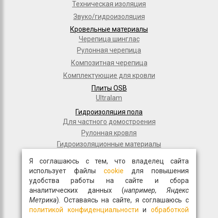
Техническая изоляция
Звуко/гидроизоляция
Кровельные материалы
Черепица шинглас
Рулонная черепица
Композитная черепица
Комплектующие для кровли
Плиты OSB
Ultralam
Гидроизоляция пола
Для частного домостроения
Рулонная кровля
Гидроизоляционные материалы
Дорожное строительство
Я соглашаюсь с тем, что владелец сайта
Полимерные мембраны
использует файлы
cookie
для повышения
Мастики и праймеры
удобства работы на сайте и сбора
аналитических данных (
например, Яндекс
Общестрой
Метрика
). Оставаясь на сайте, я соглашаюсь с
Фасадная плитка
политикой конфиденциальности
и
обработкой
Перемычки