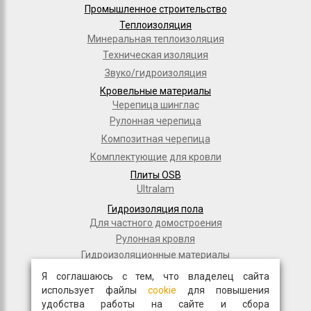
Промышленное строительство
Теплоизоляция
Минеральная теплоизоляция
Техническая изоляция
Звуко/гидроизоляция
Кровельные материалы
Черепица шинглас
Рулонная черепица
Композитная черепица
Комплектующие для кровли
Плиты OSB
Ultralam
Гидроизоляция пола
Для частного домостроения
Рулонная кровля
Гидроизоляционные материалы
Дорожное строительство
Я соглашаюсь с тем, что владелец сайта
Полимерные мембраны
использует файлы
cookie
для повышения
Мастики и праймеры
удобства работы на сайте и сбора