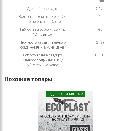
плёнка
Длина / ширина, м
20х1
Водопоглощение в течение 24
1
ч, % по массе, не более
Гибкость на брусе R=25 мм,
-25
°С, не выше
Прочность на сдвиг клеевого
2 (2)
соединения, кН/м, не менее
Сопротивление раздиру
0,5 (0,5)
клеевого соединения, кН/
м(кгс/см), не менее
Похожие товары
ГИДРОИЗОЛЯЦИЯ ПОЛА