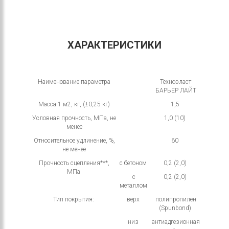
ХАРАКТЕРИСТИКИ
Наименование параметра
Техноэласт
БАРЬЕР ЛАЙТ
Масса 1 м2, кг, (±0,25 кг)
1,5
Условная прочность, МПа, не
1,0 (10)
менее
Относительное удлинение, %,
60
не менее
Прочность сцепления***,
с бетоном
0,2 (2,0)
МПа
с
0,2 (2,0)
металлом
Тип покрытия:
верх
полипропилен
(Spunbond)
низ
антиадгезионная