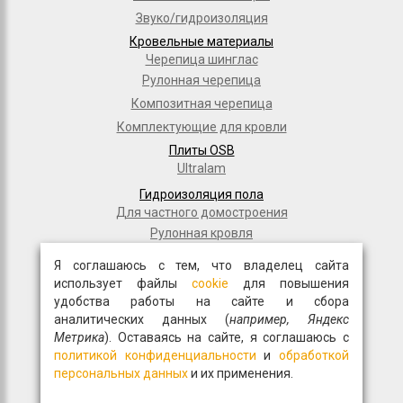
Звуко/гидроизоляция
Кровельные материалы
Черепица шинглас
Рулонная черепица
Композитная черепица
Комплектующие для кровли
Плиты OSB
Ultralam
Гидроизоляция пола
Для частного домостроения
Рулонная кровля
Гидроизоляционные материалы
Я соглашаюсь с тем, что владелец сайта
Дорожное строительство
использует файлы
cookie
для повышения
Полимерные мембраны
удобства работы на сайте и сбора
Мастики и праймеры
аналитических данных (
например, Яндекс
Метрика
). Оставаясь на сайте, я соглашаюсь с
Общестрой
политикой конфиденциальности
и
обработкой
Фасадная плитка
персональных данных
и их применения.
Перемычки
Монтажные пены