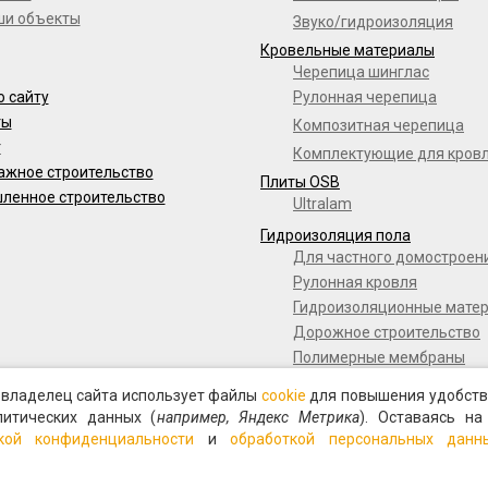
ши объекты
Звуко/гидроизоляция
Кровельные материалы
Черепица шинглас
о сайту
Рулонная черепица
ты
Композитная черепица
г
Комплектующие для кров
ажное строительство
Плиты OSB
ленное строительство
Ultralam
Гидроизоляция пола
Для частного домостроен
Рулонная кровля
Гидроизоляционные мате
Дорожное строительство
Полимерные мембраны
Мастики и праймеры
о владелец сайта использует файлы
cookie
для повышения удобств
литических данных (
например, Яндекс Метрика
). Оставаясь на
кой конфиденциальности
и
обработкой персональных данн