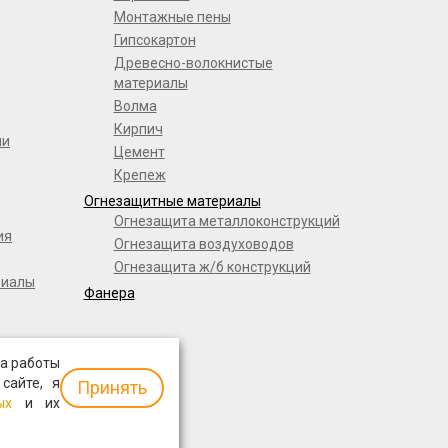
Монтажные пены
Гипсокартон
Древесно-волокнистые
материалы
Волма
Кирпич
ли
Цемент
Крепеж
Огнезащитные материалы
Огнезащита металлоконструкций
ия
Огнезащита воздуховодов
Огнезащита ж/б конструкций
риалы
Фанера
а работы
 сайте, я
Принять
ых
и их