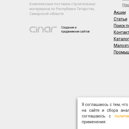
Комплексные поставки строительных
На
материалов по Республике Татарстан,
Акции
Самарской области
Статьи
Поиск п
Создание и
продвижение сайтов
Контак
Катало
Малоэт
Промыш
Я соглашаюсь с тем, чт
на сайте и сбора ана
соглашаюсь с
полити
применения.