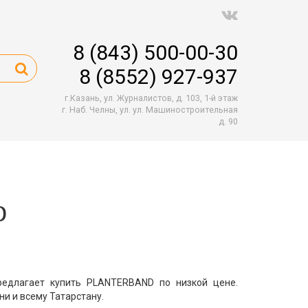
8 (843) 500-00-30
8 (8552) 927-937
г.Казань, ул. Журналистов, д. 103, 1-й этаж
г. Наб. Челны, ул. ул. Машиностроительная
д. 90
D
едлагает купить PLANTERBAND по низкой цене.
и и всему Татарстану.