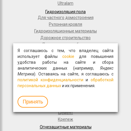
Ultralam
Гидроизоляция пола
Для частного домостроения
Рулонная кровля
Гидроизоляционные материалы
Дорожное строительство
Полимерные мембраны
Я соглашаюсь с тем, что владелец сайта
Мастики и праймеры
использует файлы
cookie
для повышения
Общестрой
удобства работы на сайте и сбора
Фасадная плитка
аналитических данных (
например, Яндекс
Перемычки
Метрика
). Оставаясь на сайте, я соглашаюсь с
Монтажные пены
политикой конфиденциальности
и
обработкой
персональных данных
и их применения.
Гипсокартон
Древесно-волокнистые материалы
Волма
Принять
Кирпич
Цемент
Крепеж
Огнезащитные материалы