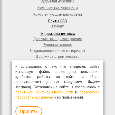
Рулонная черепица
Композитная черепица
Комплектующие для кровли
Плиты OSB
Ultralam
Гидроизоляция пола
Для частного домостроения
Рулонная кровля
Гидроизоляционные материалы
Дорожное строительство
Полимерные мембраны
Я соглашаюсь с тем, что владелец сайта
Мастики и праймеры
использует файлы
cookie
для повышения
Общестрой
удобства работы на сайте и сбора
Фасадная плитка
аналитических данных (
например, Яндекс
Перемычки
Метрика
). Оставаясь на сайте, я соглашаюсь с
политикой конфиденциальности
и
обработкой
Монтажные пены
персональных данных
и их применения.
Гипсокартон
Древесно-волокнистые материалы
Волма
Принять