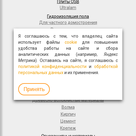
Плиты OSB
Ultralam
Гидроизоляция пола
Для частного домостроения
Рулонная кровля
Я соглашаюсь с тем, что владелец сайта
Гидроизоляционные материалы
использует файлы
cookie
для повышения
Дорожное строительство
удобства работы на сайте и сбора
Полимерные мембраны
аналитических данных (
например, Яндекс
Мастики и праймеры
Метрика
). Оставаясь на сайте, я соглашаюсь с
Общестрой
политикой конфиденциальности
и
обработкой
Фасадная плитка
персональных данных
и их применения.
Перемычки
Монтажные пены
Принять
Гипсокартон
Древесно-волокнистые материалы
Волма
Кирпич
Цемент
Крепеж
Огнезащитные материалы