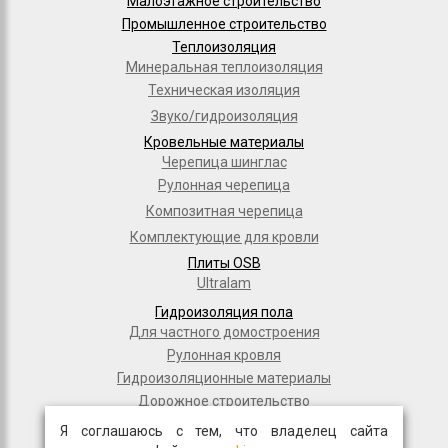
Малоэтажное строительство
Промышленное строительство
Теплоизоляция
Минеральная теплоизоляция
Техническая изоляция
Звуко/гидроизоляция
Кровельные материалы
Черепица шинглас
Рулонная черепица
Композитная черепица
Комплектующие для кровли
Плиты OSB
Ultralam
Гидроизоляция пола
Для частного домостроения
Рулонная кровля
Гидроизоляционные материалы
Дорожное строительство
Полимерные мембраны
Я соглашаюсь с тем, что владелец сайта
Мастики и праймеры