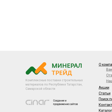
О комп
Ва
От
Комплексные поставки строительных
На
материалов по Республике Татарстан,
Акции
Самарской области
Статьи
Поиск п
Создание и
продвижение сайтов
Контак
Катало