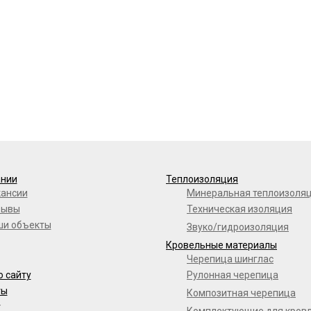
ании
Теплоизоляция
кансии
Минеральная теплоизоля
зывы
Техническая изоляция
ши объекты
Звуко/гидроизоляция
Кровельные материалы
Черепица шинглас
о сайту
Рулонная черепица
ты
Композитная черепица
г