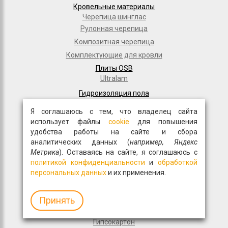
Кровельные материалы
Черепица шинглас
Рулонная черепица
Композитная черепица
Комплектующие для кровли
Плиты OSB
Ultralam
Гидроизоляция пола
Для частного домостроения
Я соглашаюсь с тем, что владелец сайта
Рулонная кровля
использует файлы
cookie
для повышения
Гидроизоляционные материалы
удобства работы на сайте и сбора
Дорожное строительство
аналитических данных (
например, Яндекс
Полимерные мембраны
Метрика
). Оставаясь на сайте, я соглашаюсь с
Мастики и праймеры
политикой конфиденциальности
и
обработкой
персональных данных
и их применения.
Общестрой
Фасадная плитка
Перемычки
Принять
Монтажные пены
Гипсокартон