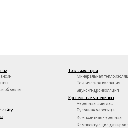
ании
Теплоизоляция
кансии
Минеральная теплоизоля
зывы
Техническая изоляция
ши объекты
Звуко/гидроизоляция
Кровельные материалы
Черепица шинглас
о сайту
Рулонная черепица
ты
Композитная черепица
г
Комплектующие для кров