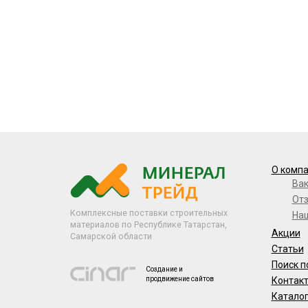
О комп
Ва
От
Комплексные поставки строительных
На
материалов по Республике Татарстан,
Акции
Самарской области
Статьи
Поиск п
Создание и
продвижение сайтов
Контак
Катало