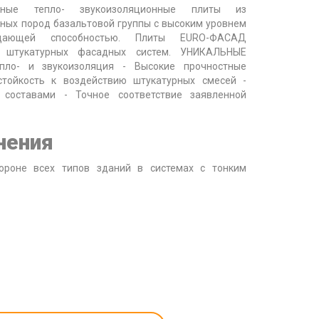
анные тепло- звукоизоляционные плиты из
рных пород базальтовой группы с высоким уровнем
ощающей способностью. Плиты EURO-ФАСАД
я штукатурных фасадных систем. УНИКАЛЬНЫЕ
ло- и звукоизоляция - Высокие прочностные
стойкость к воздействию штукатурных смесей -
составами - Точное соответствие заявленной
нения
ороне всех типов зданий в системах с тонким