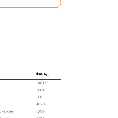
ФАСАД
140-160
1000
500
40-200
 не более
0,036