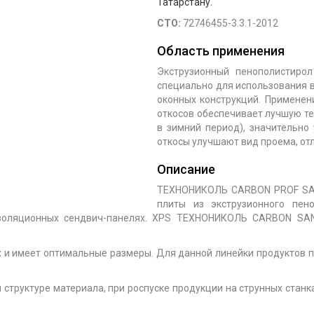
Татарстану.
СТО:
72746455-3.3.1-2012
Область применения
Экструзионный пенополистир
специально для использования 
оконных конструкций. Примен
откосов обеспечивает лучшую т
в зимний период), значительно
откосы улучшают вид проема, от
Описание
ТЕХНОНИКОЛЬ CARBON PROF SAN
плиты из экструзионного пен
изоляционных сендвич-панелях. XPS ТЕХНОНИКОЛЬ CARBON SAN
ах и имеет оптимальные размеры. Для данной линейки продуктов
труктуре материала, при роспуске продукции на струнных станка