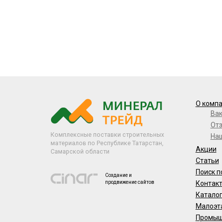
О комп
Ва
От
Комплексные поставки строительных
На
материалов по Республике Татарстан,
Акции
Самарской области
Статьи
Поиск п
Создание и
продвижение сайтов
Контак
Катало
Малоэт
Промыш