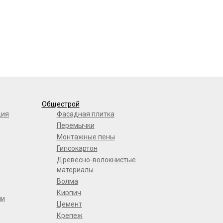
Общестрой
ция
Фасадная плитка
Перемычки
Монтажные пены
Гипсокартон
Древесно-волокнистые
материалы
Волма
Кирпич
ли
Цемент
Крепеж