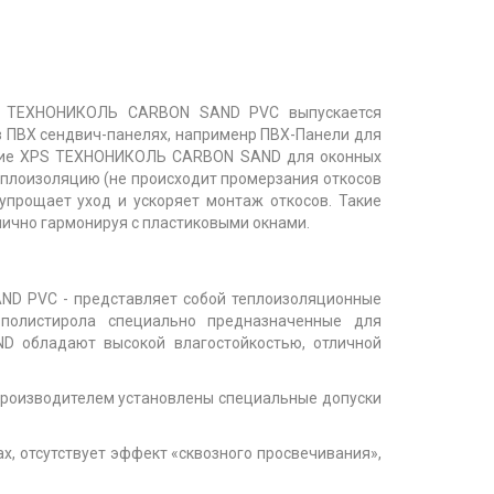
ол ТЕХНОНИКОЛЬ CARBON SAND PVC выпускается
в ПВХ сендвич-панелях, наприменр ПВХ-Панели для
ение XPS ТЕХНОНИКОЛЬ CARBON SAND для оконных
еплоизоляцию (не происходит промерзания откосов
 упрощает уход и ускоряет монтаж откосов. Такие
лично гармонируя с пластиковыми окнами.
D PVC - представляет собой теплоизоляционные
ополистирола специально предназначенные для
D обладают высокой влагостойкостью, отличной
 производителем установлены специальные допуски
х, отсутствует эффект «сквозного просвечивания»,