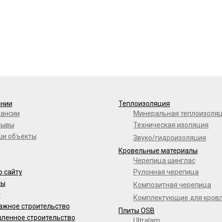
ании
Теплоизоляция
кансии
Минеральная теплоизоля
зывы
Техническая изоляция
ши объекты
Звуко/гидроизоляция
Кровельные материалы
Черепица шинглас
о сайту
Рулонная черепица
ты
Композитная черепица
г
Комплектующие для кров
ажное строительство
Плиты OSB
ленное строительство
Ultralam