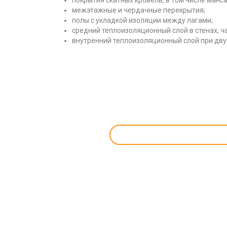
покрытия скатных кровель, в том числе манс
межэтажные и чердачные перекрытия;
полы с укладкой изоляции между лагами;
средний теплоизоляционный слой в стенах, 
внутренний теплоизоляционный слой при дву