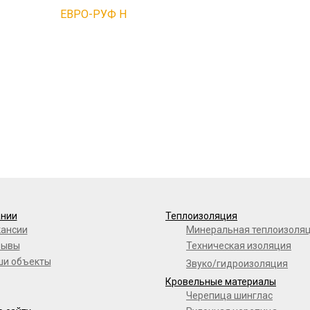
ЕВРО-РУФ Н
ании
Теплоизоляция
кансии
Минеральная теплоизоля
зывы
Техническая изоляция
ши объекты
Звуко/гидроизоляция
Кровельные материалы
Черепица шинглас