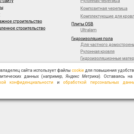
о сайту
Рулонная черепица
ты
Композитная черепица
г
Комплектующие для кров
ажное строительство
Плиты OSB
ленное строительство
Ultralam
Гидроизоляция пола
Для частного домостроен
Рулонная кровля
Гидроизоляционные мате
Дорожное строительство
о владелец сайта использует файлы
cookie
для повышения удобств
Полимерные мембраны
литических данных (
например, Яндекс Метрика
). Оставаясь на
Мастики и праймеры
кой конфиденциальности
и
обработкой персональных данн