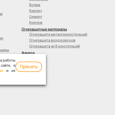
Волма
Кирпич
ли
Цемент
Крепеж
Огнезащитные материалы
Огнезащита металлоконструкций
ия
Огнезащита воздуховодов
Огнезащита ж/б конструкций
риалы
Фанера
а работы
 сайте, я
Принять
ых
и их