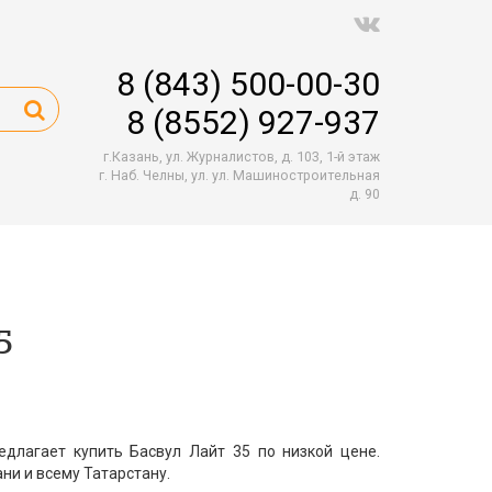
8 (843) 500-00-30
8 (8552) 927-937
г.Казань, ул. Журналистов, д. 103, 1-й этаж
г. Наб. Челны, ул. ул. Машиностроительная
д. 90
5
длагает купить Басвул Лайт 35 по низкой цене.
ни и всему Татарстану.