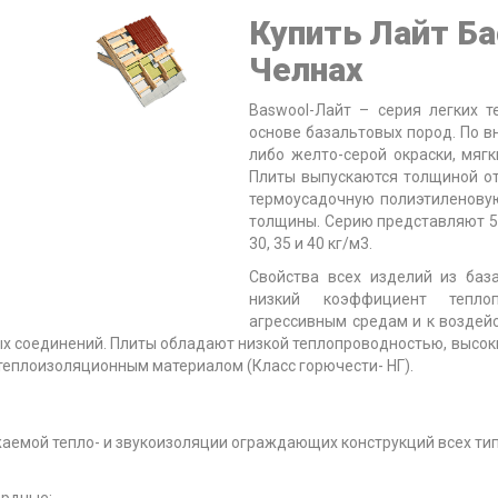
Купить Лайт Ба
Челнах
Baswool-Лайт – серия легких 
основе базальтовых пород. По 
либо желто-серой окраски, мяг
Плиты выпускаются толщиной от
термоусадочную полиэтиленовую 
толщины. Серию представляют 5
30, 35 и 40 кг/м3.
Свойства всех изделий из баз
низкий коэффициент теплоп
агрессивным средам и к воздейс
ых соединений. Плиты обладают низкой теплопроводностью, высо
теплоизоляционным материалом (Класс горючести- НГ).
жаемой тепло- и звукоизоляции ограждающих конструкций всех тип