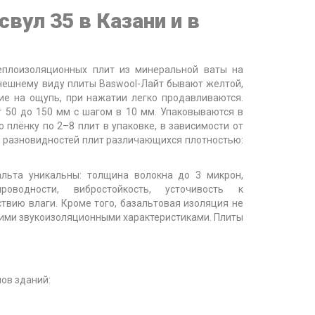
свул 35 в Казани и в
теплоизоляционных плит из минеральной ваты на
внешнему виду плиты Baswool-Лайт бывают желтой,
кие на ощупь, при нажатии легко продавливаются.
 50 до 150 мм с шагом в 10 мм. Упаковываются в
плёнку по 2–8 плит в упаковке, в зависимости от
 разновидностей плит различающихся плотностью:
альта уникальны: толщина волокна до 3 микрон,
роводности, вибростойкость, усточивость к
твию влаги. Кроме того, базальтовая изоляция не
кими звукоизоляционными характеристиками. Плиты
ов зданий: