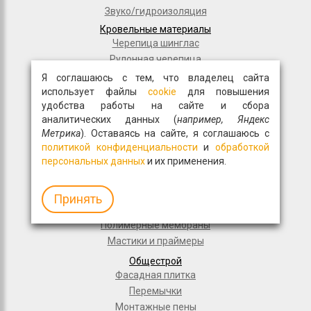
Звуко/гидроизоляция
Кровельные материалы
Черепица шинглас
Рулонная черепица
Композитная черепица
Я соглашаюсь с тем, что владелец сайта
использует файлы
cookie
для повышения
Комплектующие для кровли
удобства работы на сайте и сбора
Плиты OSB
аналитических данных (
например, Яндекс
Ultralam
Метрика
). Оставаясь на сайте, я соглашаюсь с
Гидроизоляция пола
политикой конфиденциальности
и
обработкой
Для частного домостроения
персональных данных
и их применения.
Рулонная кровля
Гидроизоляционные материалы
Принять
Дорожное строительство
Полимерные мембраны
Мастики и праймеры
Общестрой
Фасадная плитка
Перемычки
Монтажные пены