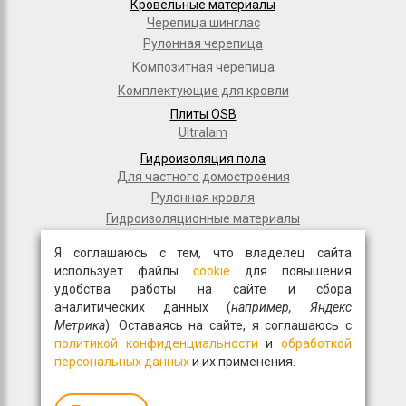
Кровельные материалы
Черепица шинглас
Рулонная черепица
Композитная черепица
Комплектующие для кровли
Плиты OSB
Ultralam
Гидроизоляция пола
Для частного домостроения
Рулонная кровля
Гидроизоляционные материалы
Дорожное строительство
Я соглашаюсь с тем, что владелец сайта
Полимерные мембраны
использует файлы
cookie
для повышения
Мастики и праймеры
удобства работы на сайте и сбора
аналитических данных (
например, Яндекс
Общестрой
Метрика
). Оставаясь на сайте, я соглашаюсь с
Фасадная плитка
политикой конфиденциальности
и
обработкой
Перемычки
персональных данных
и их применения.
Монтажные пены
Гипсокартон