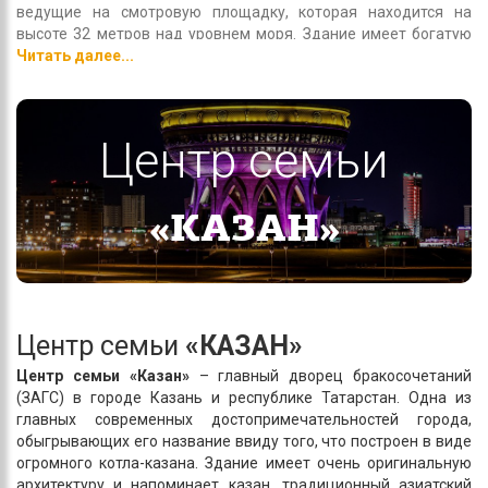
ведущие на смотровую площадку, которая находится на
высоте 32 метров над уровнем моря. Здание имеет богатую
вечернюю подсветку, которая в т.ч. обыгрывает огонь под
Читать далее...
котлом. Торжественные залы имеют индивидуальные
интерьеры с оригинальным орнаментом и цветовым
решением. На нижнем этаже находится холл, выполненный в
Центр семьи
стилистике Волжской Булгарии, третий этаж символизирует
период Казанского ханства. Вокруг центра семьи устроены
газоны, дорожки и ограждённая набережная, которые
являются популярным местом отдыха горожан и посещений
«КАЗАН»
туристов, а также одним из мест проведения Дня республики
и города, культурных, спортивных и других массовых
мероприятий.
Центр семьи
«КАЗАН»
Центр семьи «Казан»
– главный дворец бракосочетаний
(ЗАГС) в городе Казань и республике Татарстан. Одна из
главных современных достопримечательностей города,
обыгрывающих его название ввиду того, что построен в виде
огромного котла-казана. Здание имеет очень оригинальную
архитектуру и напоминает казан, традиционный азиатский