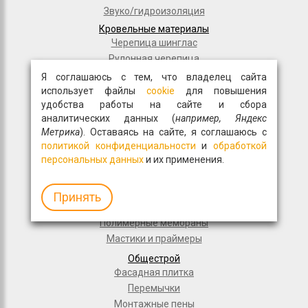
Звуко/гидроизоляция
Кровельные материалы
Черепица шинглас
Рулонная черепица
Композитная черепица
Я соглашаюсь с тем, что владелец сайта
использует файлы
cookie
для повышения
Комплектующие для кровли
удобства работы на сайте и сбора
Плиты OSB
аналитических данных (
например, Яндекс
Ultralam
Метрика
). Оставаясь на сайте, я соглашаюсь с
Гидроизоляция пола
политикой конфиденциальности
и
обработкой
Для частного домостроения
персональных данных
и их применения.
Рулонная кровля
Гидроизоляционные материалы
Принять
Дорожное строительство
Полимерные мембраны
Мастики и праймеры
Общестрой
Фасадная плитка
Перемычки
Монтажные пены