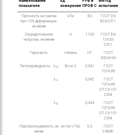
Наименование
Ед.
РУФ В
Метод
показателя
измерения
ПРОФ С
испытания
Прочность на сжатие
кПа
80
ГОСТ EN
при 10% деформации,
826-2011
не менее
Сосредоточенная
H
1100
ГОСТ EN
нагрузка, не менее
12430-
2011
Горючесть
степень
НГ
ГОСТ
30244-94
Теплопроводность
λ
Вт/м·С
0,041
ГОСТ
25
7076-99
λ
0,042
ГОСТ
А
7076-99
СП 23-101-
2004
λ
0,044
ГОСТ
Б
7076-99
СП 23-101-
2004
Паропроницаемость, не
мг/(м·ч·Па)
0,3
ГОСТ
менее
25898-