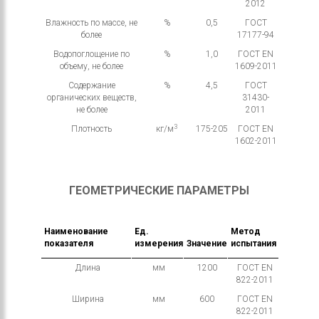
2012
Влажность по массе, не
%
0,5
ГОСТ
более
17177-94
Водопоглощение по
%
1,0
ГОСТ EN
объему, не более
1609-2011
Содержание
%
4,5
ГОСТ
органических веществ,
31430-
не более
2011
3
Плотность
кг/м
175-205
ГОСТ EN
1602-2011
ГЕОМЕТРИЧЕСКИЕ ПАРАМЕТРЫ
Наименование
Ед.
Метод
показателя
измерения
Значение
испытания
Длина
мм
1200
ГОСТ EN
822-2011
Ширина
мм
600
ГОСТ EN
822-2011