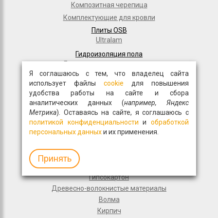
Композитная черепица
Комплектующие для кровли
Плиты OSB
Ultralam
Гидроизоляция пола
Для частного домостроения
Я соглашаюсь с тем, что владелец сайта
Рулонная кровля
использует файлы
cookie
для повышения
Гидроизоляционные материалы
удобства работы на сайте и сбора
Дорожное строительство
аналитических данных (
например, Яндекс
Полимерные мембраны
Метрика
). Оставаясь на сайте, я соглашаюсь с
Мастики и праймеры
политикой конфиденциальности
и
обработкой
персональных данных
и их применения.
Общестрой
Фасадная плитка
Перемычки
Принять
Монтажные пены
Гипсокартон
Древесно-волокнистые материалы
Волма
Кирпич